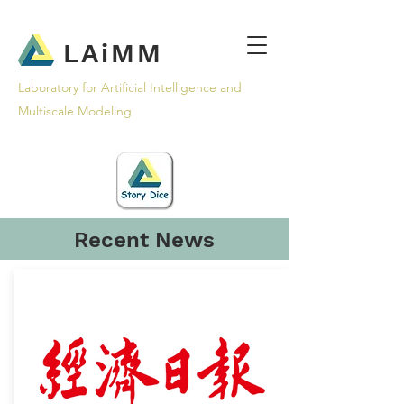
LAiMM
Laboratory for Artificial Intelligence and
Multiscale Modeling
Recent News